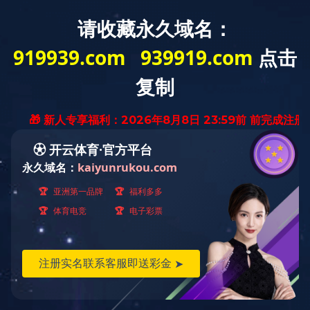
股票代码
605288
>
>
产品中心
产品详情