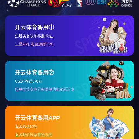
星空体育
星空体育
·(StarSky Sports)
·(StarSky Sports)
星空体育·(StarSky Sports)官方网站
官方网站股份
官方网站智能升