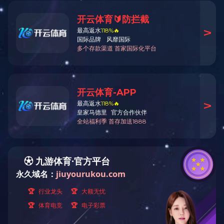
1
/
1
Eleso+单电机升降桌
静音降噪
扁管
产品参数