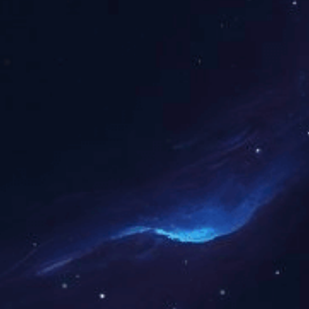
KDBH48
LED