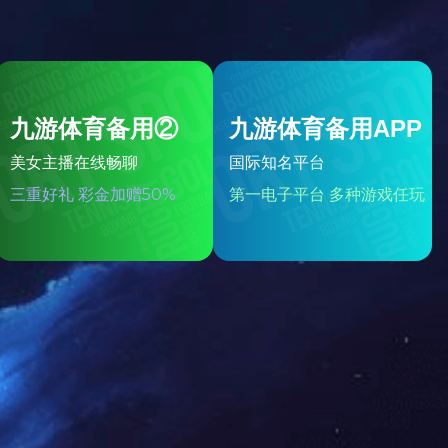
KDBH27+KDBH09B
LED