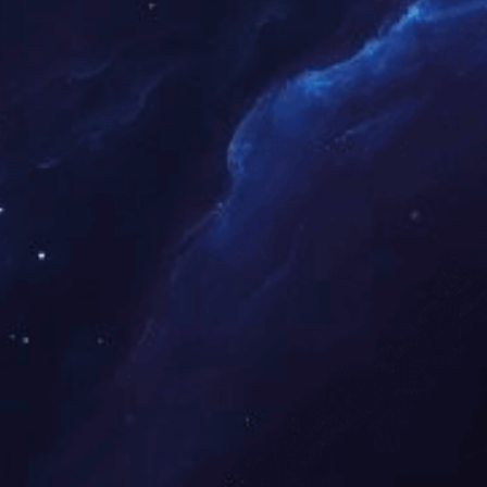
KDBH42
KDBH36
LED
LED
四档记忆位