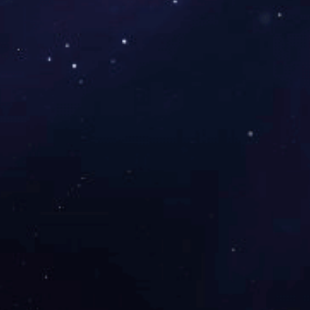
应用领
智能家居
智慧办公
医疗康复
工业能源