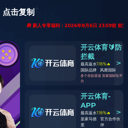
星空体育·(STARSKY SPORTS)官方网站
投资者关系
医疗护理床星空体育·(StarSky Sports)官方网站
列
桌架系列
)官方网站