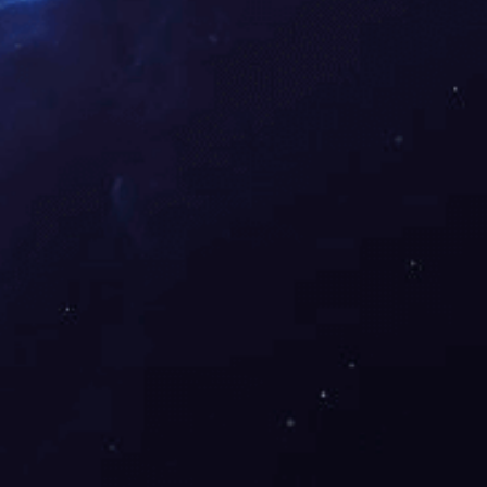
KDBH20
LED
三档记忆位