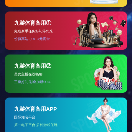
KDH187
KDH064F
记忆按键
机械按键
记忆按键
机械按键
LED显示屏