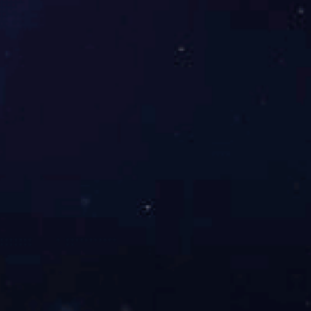
星空体育
星空体育
·(StarSky Sports)
·(StarSky Sports)