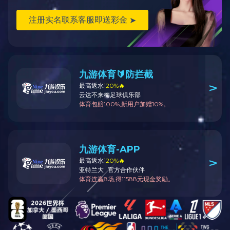
LED
三档记忆位
OLED
KDBH05
KDBH04
LED
四档记忆位
LED
黑色
硅胶按键