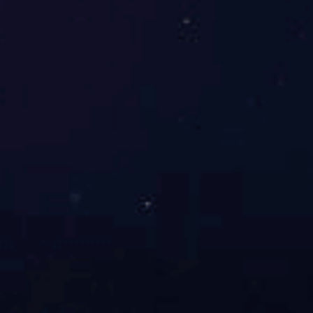
返回列表
上一篇：
“灵活创新，环保先行”：星空体育·(StarSky Sports)官方网站
股份亮相2022德国ORGATEC办公家具展
下一篇：
【员工故事】蒋荣华：伟大始于微末，陪伴见证奇迹