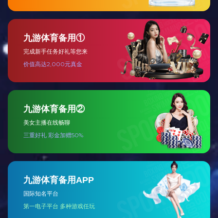
待全体员工撤离至安全空地，各车间负责人及时清点人
数并向组长汇报了人员情况，总指挥及时稳定现场员工
情绪。
人员撤离至安全空地
紧急疏散演练过后，朱玉还为现场员工做了消防逃生自
救及灭火知识培训，说明了每个车间的灭火器数量及位
置，并演示如何正确使用干粉灭火器、消防水带等器
材。