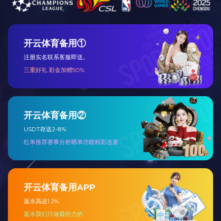
车间员工集合
由于“火灾现场”烟雾较浓，甚至可能产生有害气体，大家
按照引导员的指挥，
弯腰并捂住口鼻，迅速有序离开火
灾现场
，撤离到4号楼空地区。
紧急疏散演练
同时，应急抢险小组开始行动，救护小组护送“受伤”人员
撤离现场，对外联络组向消 防队及医院发送救援请求。