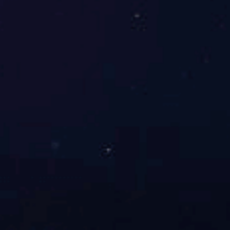
返回列表
上一篇：
【员工故事】徐露：一份长达13年的“情有独钟”
下一篇：
没有了