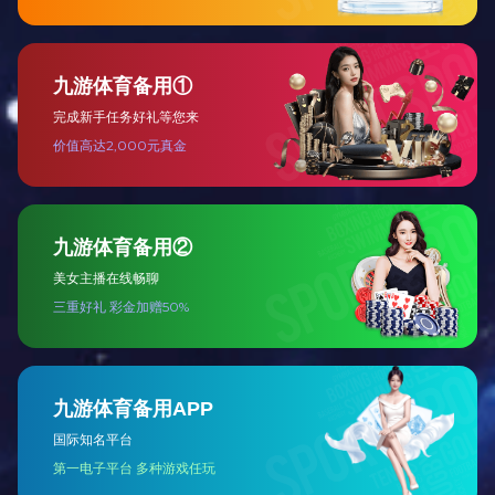
现场展品的桌腿均配置了新的驱动结构，不仅自锁力更