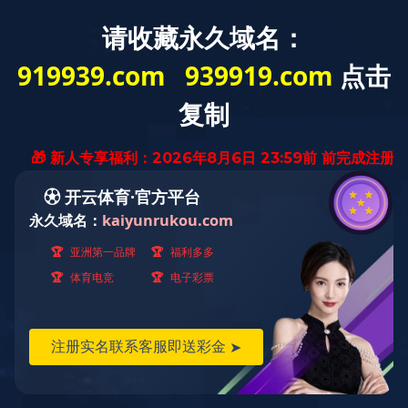
股票代码
605288
>
>
新闻动态
企业资讯