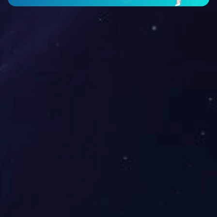
上一篇：
喜报+2！星空体育·(StarSky Sports)官方网站股份与凯程精密
实力“出圈”，分别入选智能工厂、瞪羚企业认定
下一篇：
FURNITURE CHINA 2025精彩收官！以VR全景沉浸式回顾
星空体育·(StarSky Sports)官方网站股份N5J33展台现场