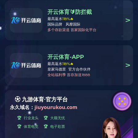
科技驱动卓越体验，凯程精密智能电动撑杆系统，
赋能蔚来全新ES8
2025-09-19
近日，蔚来召开了全新ES8产品技术发布会，会上全新一
代蔚来ES8大三排SUV正式亮相。这款纯电动车型凭借全
方位的升级与多项创新科技，迅速成为市场关注的焦
点。
作为蔚来品牌旗下的中大型高端SUV，ES8以卓越的豪华
配置与领先的智能科技，重新定义了电动时代的豪华出
行标准。