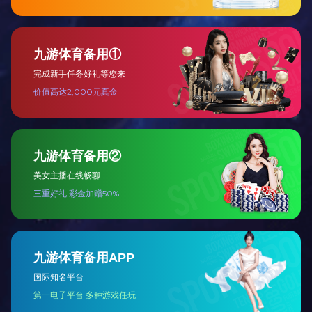
这些细节充分体现了凯程精密深厚的技术积累与极致的
产品追求。作为蔚来供应链体系中的重要合作伙伴，凯
程精密凭借高标准质量控制和高度定制化的星空体育
·(StarSky Sports)官方网站，助力ES8在高端市场赢得用户
认可。
随着市场需求的持续升级，凯程精密也在持续探索创新
路径，将用户体验作为研发工作的核心导向，通过精益
求精的工艺追求，在产品细节上实现全面优化与品质提
升。
返回列表