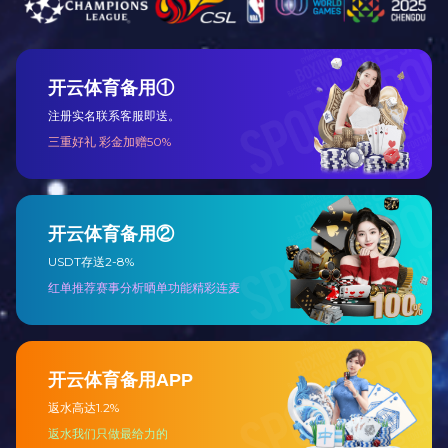
该方案产品支持-40摄氏度至85摄氏度的温度范围内稳定
工作，适用电压为9V至16V，工作电流低于10A，可适应
±20%的坡度环境。开关前盖门/尾门时间约为4至6秒，具
备IP68级别的防护性能，运行噪音低于45dB。并且，撑
杆轴向抗拉压强度超过5000N，耐久寿命可达60000次循
环以上。
在整车集成阶段，凯程精密根据前盖与尾门的重量、开
启角度和时间要求，精准匹配安装点与周边钣金数据，
最终实现旗舰级的智能开闭控制体验。并且，该系统还
支持高度记忆、智能防夹及多场景自动感应功能，显著
提升用车便捷性与安全性。经过精准调校，智能电动撑
杆即使在坡道工况下仍可稳定实现电动开闭，兼顾效率
与安全。