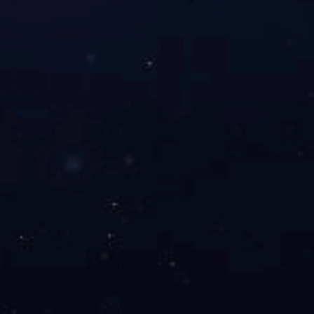
星空体育
星空体育
·(StarSky Sports)
·(StarSky Sports)
星空体育·(StarSky Sports)官方网站
官方网站股份
官方网站智能升
地址：江苏省常州市横林镇横崔路3号
降桌
电话：0519-67898510
传真：0519-67898519
邮编：213000
邮箱：sales@czkaidi.cn
Copyright © 2022星空体育·(StarSky Sports)官方网站 All Rights Reserved