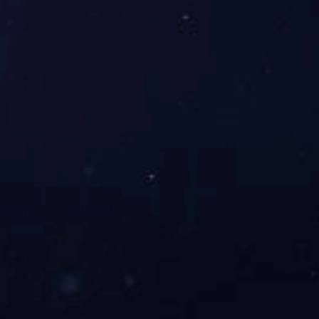
星空体育
星空体育
·(StarSky Sports)
·(StarSky Sports)
星空体育·(StarSky Sports)官方网站
官方网站股份
官方网站智能升
地址：江苏省常州市横林镇横崔路3号
降桌