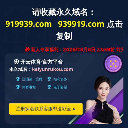
股票代码
605288
>
>
新闻动态
企业资讯