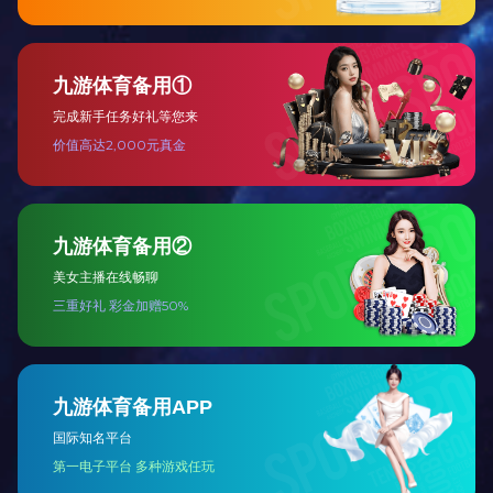
人高尚的道德情操，更彰显了其作为公司员工的责任与
担当，是全体同事学习的榜样。
希望大家以他为标杆，主动弘扬见义勇为精神，在他人
需要时敢为、善为，共同将这份正能量传递到工作与生
活中。
面对表彰与表扬，来丽朋谦逊地说：“当时就想着救人，
没顾上想别的。换作公司任何同事，遇到这种情况肯定
也会出手。”