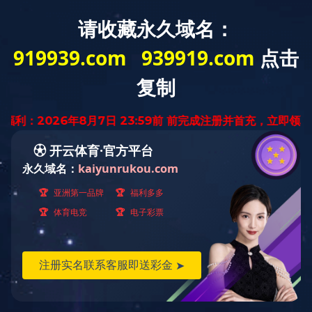
股票代码
605288
>
新闻动态
企业资讯
媒体报道