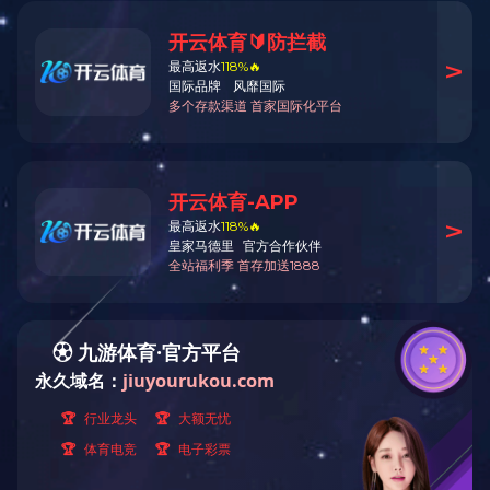
收藏！2026星空体育·(StarSky
置顶
Sports)官方网站股份展会日程表重磅
企业资讯
2026/01/19
发布，先睹为快→
星空体育·(StarSky Sports)官方网站
置顶
股份：功能沙发多媒体系统，定制专
企业资讯
2025/12/09
属居家高端影院，打造全感沉浸体验
伴随全球智能家居市场趋势持续走高，越来
越多的家庭开始注重居家高品质生活。 沙发
作为现代家居空间中的重要组成部分，人们
对其需求的体现早已超越单纯的坐躺椅功
能。一套多功能、多元化体验度拉满的功能
星空体育·(StarSky Sports)官方网站
置顶
沙发成为承载家庭休闲、娱乐、放松的核心
股份工业电动推杆，光伏与机械领域
企业资讯
2025/08/01
场景，赋予家庭空间更多创意与趣味。作为
的“智慧关节”，驱动绿色高效新未来
功能沙发电动推杆领域的专业制造商，星空
在工业制造迈向智能化、绿色化的浪潮中，
体育·(StarSky Sports)官方网站股份自1992年
自动化已成为不可逆转的核心趋势。工业电
创立以来，始终专注于线性驱动系统研发，
动推杆，作为这一进程的关键驱动元件，凭
在智能家居板块聚焦功能沙发铁架总成星空
借其优势正加速取代传统气动、液压推杆产
体育·(StarSky Sports)官方网站，以高可靠
品，成为驱动现代工业升级的“智慧关节”。